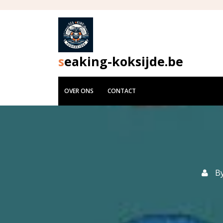
Skip
to
content
seaking-koksijde.be
OVER ONS
CONTACT
B