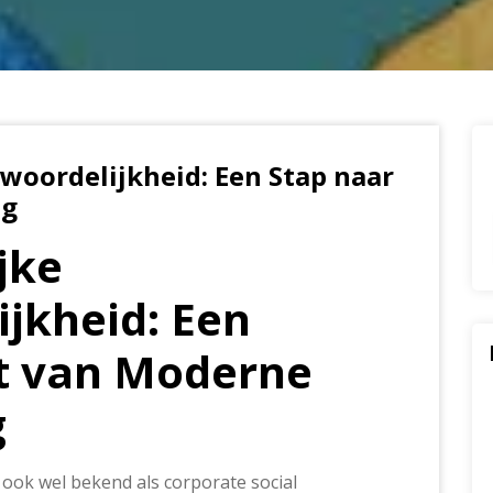
woordelijkheid: Een Stap naar
ng
jke
jkheid: Een
ct van Moderne
g
ook wel bekend als corporate social