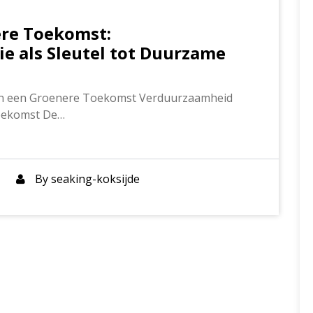
ere Toekomst:
e als Sleutel tot Duurzame
 in een Groenere Toekomst Verduurzaamheid
Toekomst De…
By
seaking-koksijde