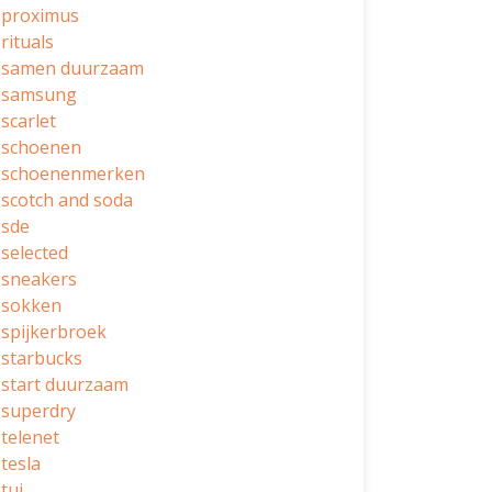
proximus
rituals
samen duurzaam
samsung
scarlet
schoenen
schoenenmerken
scotch and soda
sde
selected
sneakers
sokken
spijkerbroek
starbucks
start duurzaam
superdry
telenet
tesla
tui