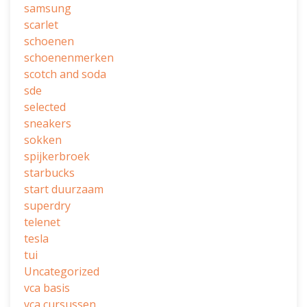
samsung
scarlet
schoenen
schoenenmerken
scotch and soda
sde
selected
sneakers
sokken
spijkerbroek
starbucks
start duurzaam
superdry
telenet
tesla
tui
Uncategorized
vca basis
vca cursussen