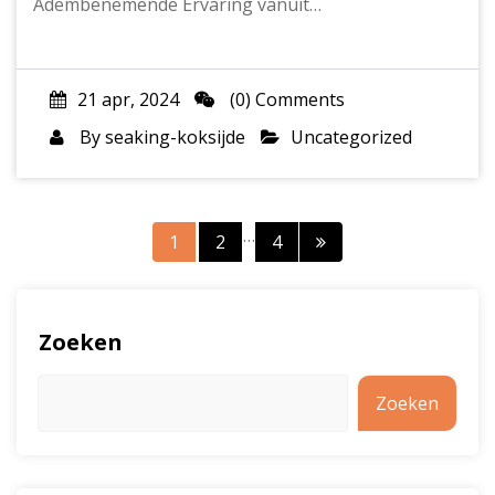
Adembenemende Ervaring vanuit…
21 apr, 2024
(0) Comments
By
seaking-koksijde
Uncategorized
Berichtnavigatie
…
1
2
4
Zoeken
Zoeken