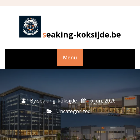
Skip
to
content
seaking-koksijde.be
Menu
By
seaking-koksijde
6 jun, 2026
Uncategorized