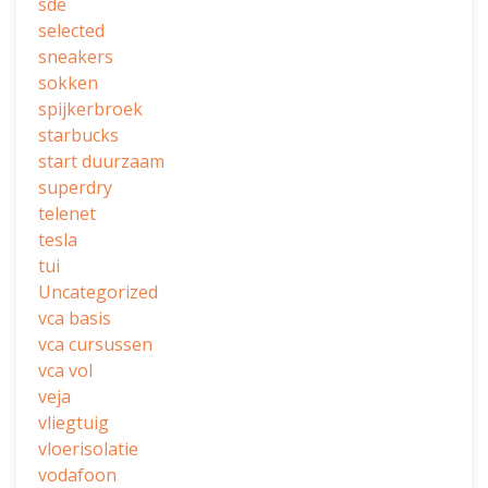
sde
selected
sneakers
sokken
spijkerbroek
starbucks
start duurzaam
superdry
telenet
tesla
tui
Uncategorized
vca basis
vca cursussen
vca vol
veja
vliegtuig
vloerisolatie
vodafoon