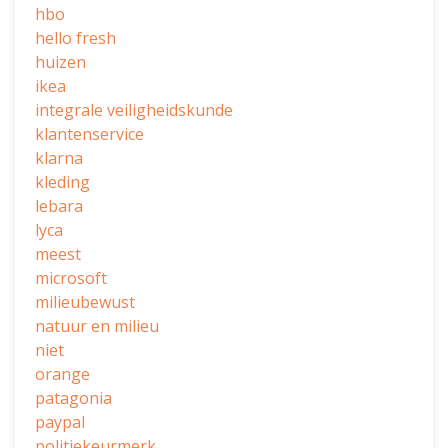
hbo
hello fresh
huizen
ikea
integrale veiligheidskunde
klantenservice
klarna
kleding
lebara
lyca
meest
microsoft
milieubewust
natuur en milieu
niet
orange
patagonia
paypal
politiekeurmerk