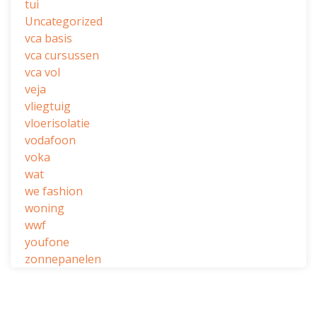
tui
Uncategorized
vca basis
vca cursussen
vca vol
veja
vliegtuig
vloerisolatie
vodafoon
voka
wat
we fashion
woning
wwf
youfone
zonnepanelen