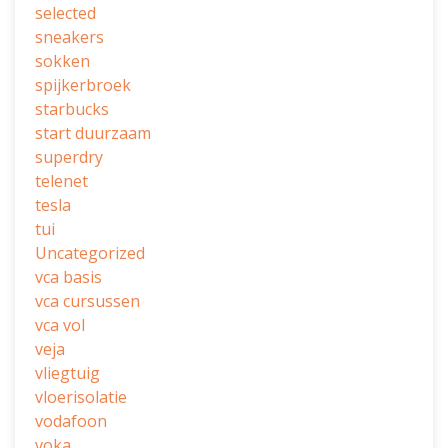
selected
sneakers
sokken
spijkerbroek
starbucks
start duurzaam
superdry
telenet
tesla
tui
Uncategorized
vca basis
vca cursussen
vca vol
veja
vliegtuig
vloerisolatie
vodafoon
voka