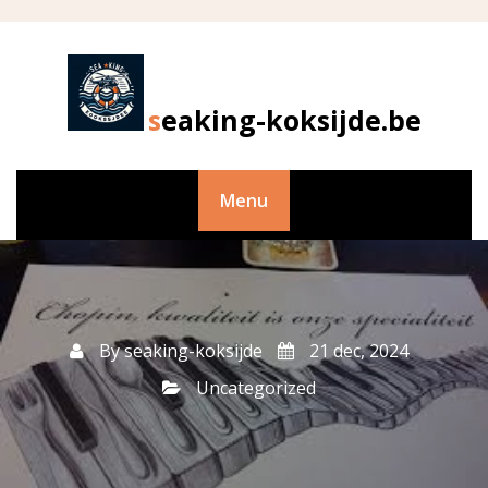
Skip
to
content
seaking-koksijde.be
Menu
By
seaking-koksijde
21 dec, 2024
Uncategorized