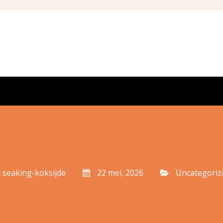
y
seaking-koksijde
22 mei, 2026
Uncategoriz