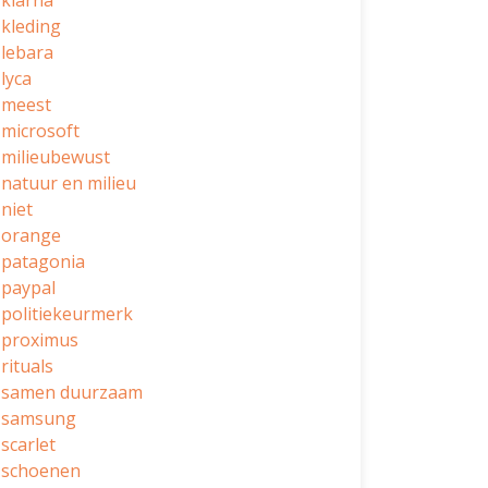
klarna
kleding
lebara
lyca
meest
microsoft
milieubewust
natuur en milieu
niet
orange
patagonia
paypal
politiekeurmerk
proximus
rituals
samen duurzaam
samsung
scarlet
schoenen