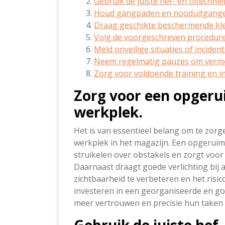
Gebruik de juiste hef- en tiltechn
Houd gangpaden en nooduitgangen a
Draag geschikte beschermende kl
Volg de voorgeschreven procedures
Meld onveilige situaties of inciden
Neem regelmatig pauzes om vermo
Zorg voor voldoende training en in
Zorg voor een opgeru
werkplek.
Het is van essentieel belang om te zor
werkplek in het magazijn. Een opgeruim
struikelen over obstakels en zorgt voor
Daarnaast draagt goede verlichting bij
zichtbaarheid te verbeteren en het risi
investeren in een georganiseerde en g
meer vertrouwen en precisie hun taken 