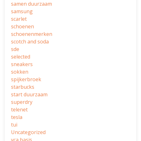
samen duurzaam
samsung
scarlet
schoenen
schoenenmerken
scotch and soda
sde
selected
sneakers
sokken
spijkerbroek
starbucks
start duurzaam
superdry
telenet
tesla
tui
Uncategorized
vca basis