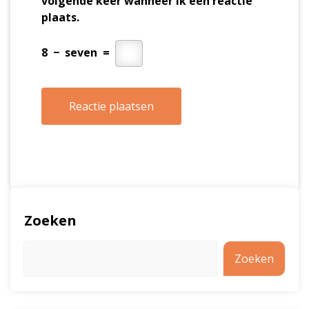
volgende keer wanneer ik een reactie
plaats.
8
−
seven
=
Zoeken
Zoeken