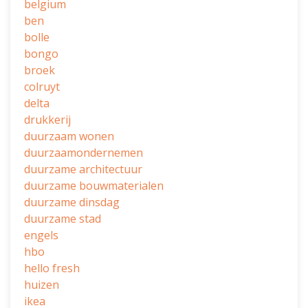
belgium
ben
bolle
bongo
broek
colruyt
delta
drukkerij
duurzaam wonen
duurzaamondernemen
duurzame architectuur
duurzame bouwmaterialen
duurzame dinsdag
duurzame stad
engels
hbo
hello fresh
huizen
ikea