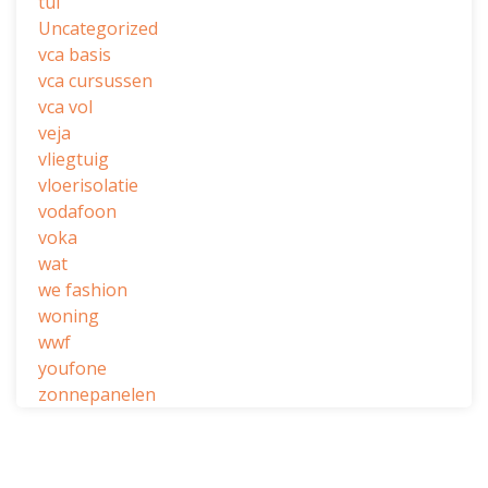
tui
Uncategorized
vca basis
vca cursussen
vca vol
veja
vliegtuig
vloerisolatie
vodafoon
voka
wat
we fashion
woning
wwf
youfone
zonnepanelen