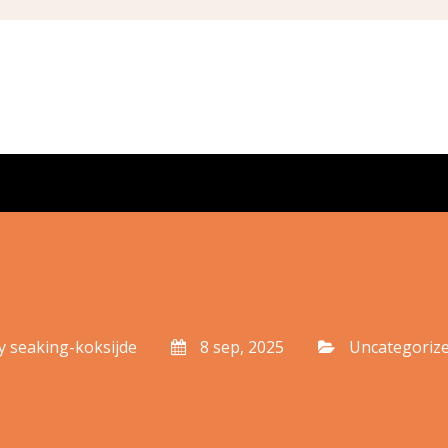
y
seaking-koksijde
8 sep, 2025
Uncategoriz