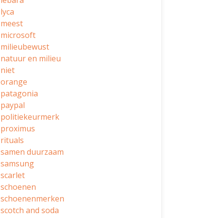
lebara
lyca
meest
microsoft
milieubewust
natuur en milieu
niet
orange
patagonia
paypal
politiekeurmerk
proximus
rituals
samen duurzaam
samsung
scarlet
schoenen
schoenenmerken
scotch and soda