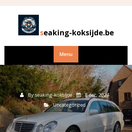
Skip
to
content
seaking-koksijde.be
Menu
By
seaking-koksijde
8 dec, 2024
Uncategorized