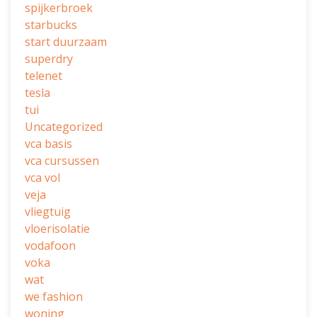
spijkerbroek
starbucks
start duurzaam
superdry
telenet
tesla
tui
Uncategorized
vca basis
vca cursussen
vca vol
veja
vliegtuig
vloerisolatie
vodafoon
voka
wat
we fashion
woning