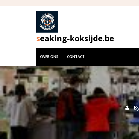
Skip
to
content
seaking-koksijde.be
OVER ONS
CONTACT
B