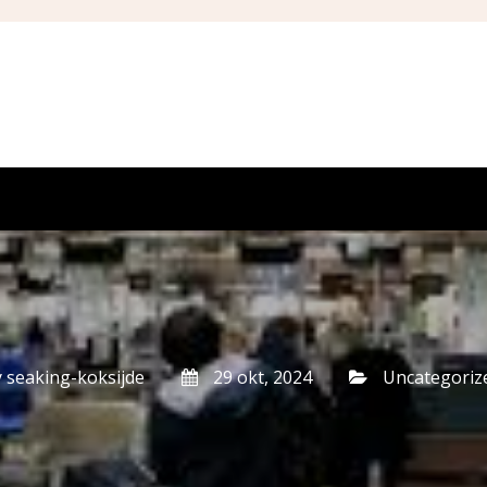
y
seaking-koksijde
29 okt, 2024
Uncategoriz