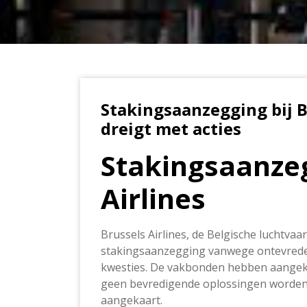
Stakingsaanzegging bij B
dreigt met acties
Stakingsaanze
Airlines
Brussels Airlines, de Belgische luchtva
stakingsaanzegging vanwege ontevreden
kwesties. De vakbonden hebben aangekon
geen bevredigende oplossingen worden
aangekaart.