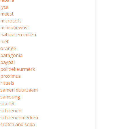
lebara
lyca
meest
microsoft
milieubewust
natuur en milieu
niet
orange
patagonia
paypal
politiekeurmerk
proximus
rituals
samen duurzaam
samsung
scarlet
schoenen
schoenenmerken
scotch and soda