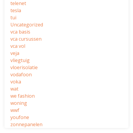
telenet
tesla
tui
Uncategorized
vca basis
vca cursussen
vca vol
veja
vliegtuig
vloerisolatie
vodafoon
voka
wat
we fashion
woning
wwf
youfone
zonnepanelen