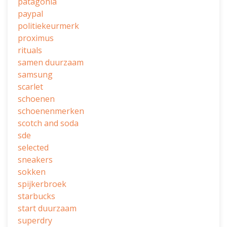
patagonia
paypal
politiekeurmerk
proximus
rituals
samen duurzaam
samsung
scarlet
schoenen
schoenenmerken
scotch and soda
sde
selected
sneakers
sokken
spijkerbroek
starbucks
start duurzaam
superdry