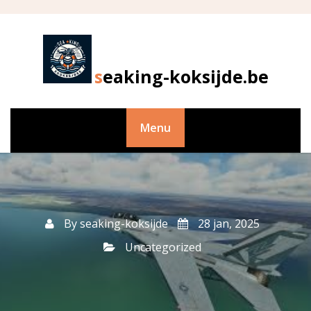
Skip
to
content
seaking-koksijde.be
Menu
By
seaking-koksijde
28 jan, 2025
Uncategorized