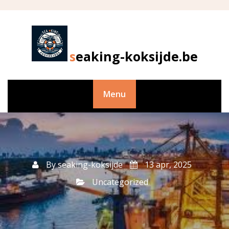
Skip
to
content
seaking-koksijde.be
Menu
By
seaking-koksijde
13 apr, 2025
Uncategorized