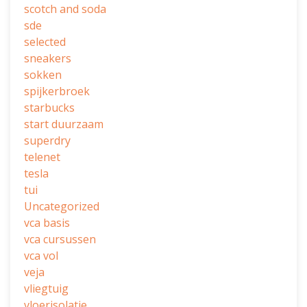
scotch and soda
sde
selected
sneakers
sokken
spijkerbroek
starbucks
start duurzaam
superdry
telenet
tesla
tui
Uncategorized
vca basis
vca cursussen
vca vol
veja
vliegtuig
vloerisolatie