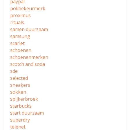
paypal
politiekeurmerk
proximus
rituals
samen duurzaam
samsung
scarlet
schoenen
schoenenmerken
scotch and soda
sde
selected
sneakers
sokken
spijkerbroek
starbucks
start duurzaam
superdry
telenet