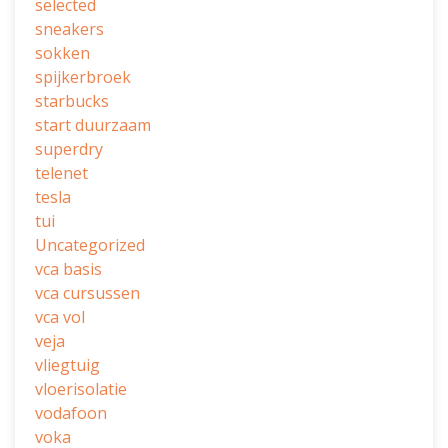
selected
sneakers
sokken
spijkerbroek
starbucks
start duurzaam
superdry
telenet
tesla
tui
Uncategorized
vca basis
vca cursussen
vca vol
veja
vliegtuig
vloerisolatie
vodafoon
voka