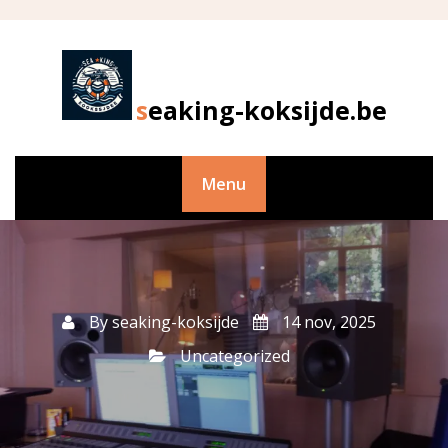
Skip
to
content
seaking-koksijde.be
Menu
By
seaking-koksijde
14 nov, 2025
Uncategorized