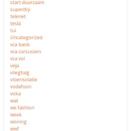
start duurzaam
superdry
telenet
tesla
tui
Uncategorized
vca basis
vca cursussen
vca vol
veja
vliegtuig
vloerisolatie
vodafoon
voka
wat
we fashion
week
woning
wwf