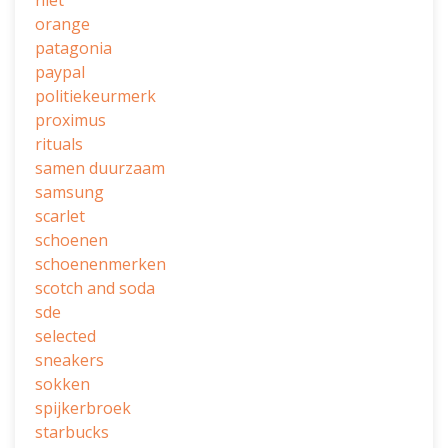
niet
orange
patagonia
paypal
politiekeurmerk
proximus
rituals
samen duurzaam
samsung
scarlet
schoenen
schoenenmerken
scotch and soda
sde
selected
sneakers
sokken
spijkerbroek
starbucks