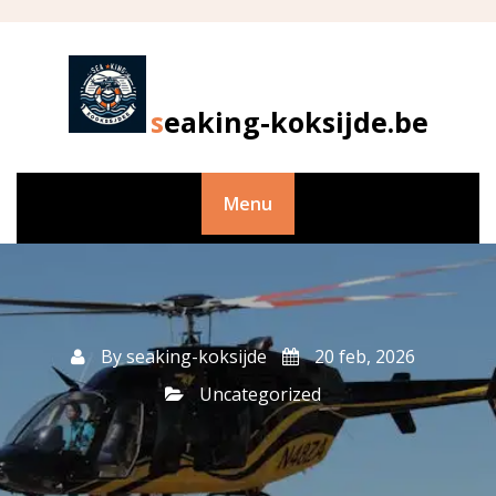
Skip
to
content
seaking-koksijde.be
Menu
By
seaking-koksijde
20 feb, 2026
Uncategorized