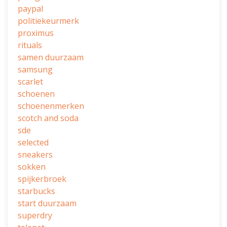
paypal
politiekeurmerk
proximus
rituals
samen duurzaam
samsung
scarlet
schoenen
schoenenmerken
scotch and soda
sde
selected
sneakers
sokken
spijkerbroek
starbucks
start duurzaam
superdry