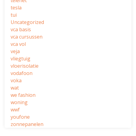
telenet
tesla
tui
Uncategorized
vca basis
vca cursussen
vca vol
veja
vliegtuig
vloerisolatie
vodafoon
voka
wat
we fashion
woning
wwf
youfone
zonnepanelen