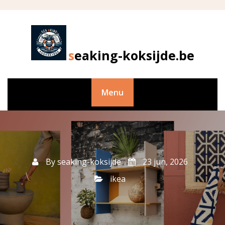
Skip
to
content
seaking-koksijde.be
Menu
By
seaking-koksijde
23 jun, 2026
ikea