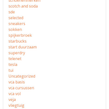
schoenenmerken
scotch and soda
sde
selected
sneakers
sokken
spijkerbroek
starbucks
start duurzaam
superdry
telenet
tesla
tui
Uncategorized
vca basis
vca cursussen
vca vol
veja
vliegtuig