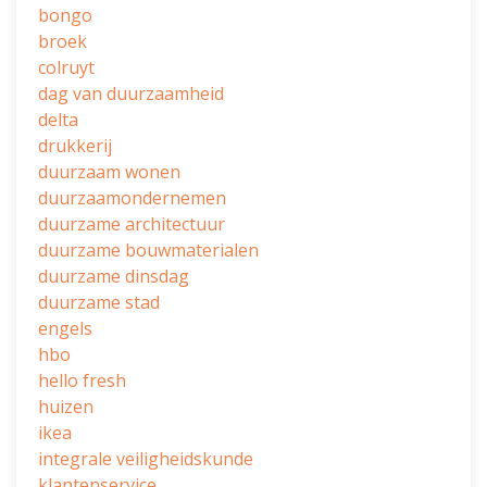
bongo
broek
colruyt
dag van duurzaamheid
delta
drukkerij
duurzaam wonen
duurzaamondernemen
duurzame architectuur
duurzame bouwmaterialen
duurzame dinsdag
duurzame stad
engels
hbo
hello fresh
huizen
ikea
integrale veiligheidskunde
klantenservice