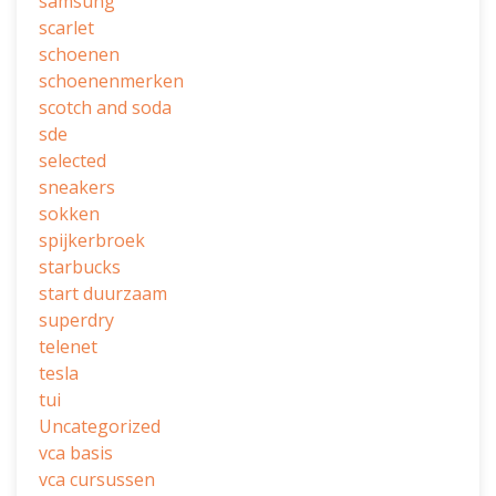
samsung
scarlet
schoenen
schoenenmerken
scotch and soda
sde
selected
sneakers
sokken
spijkerbroek
starbucks
start duurzaam
superdry
telenet
tesla
tui
Uncategorized
vca basis
vca cursussen