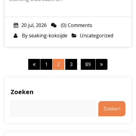
20 jul, 2026
(0) Comments
By
seaking-koksijde
Uncategorized
Berichtnavigatie
…
1
2
3
89
Zoeken
Zoeken