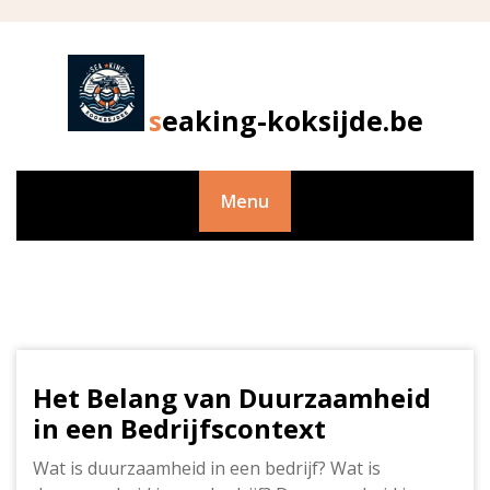
Skip
to
content
seaking-koksijde.be
Menu
Het Belang van Duurzaamheid
in een Bedrijfscontext
Wat is duurzaamheid in een bedrijf? Wat is